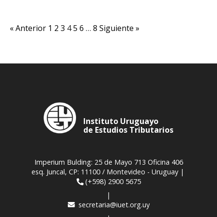
« Anterior
1
2
3
4
5
6
…
8
Siguiente »
Instituto Uruguayo
de Estudios Tributarios
Imperium Bulding: 25 de Mayo 713 Oficina 406
esq. Juncal, CP: 11100 / Montevideo - Uruguay |
(+598) 2900 5675
|
secretaria@iuet.org.uy