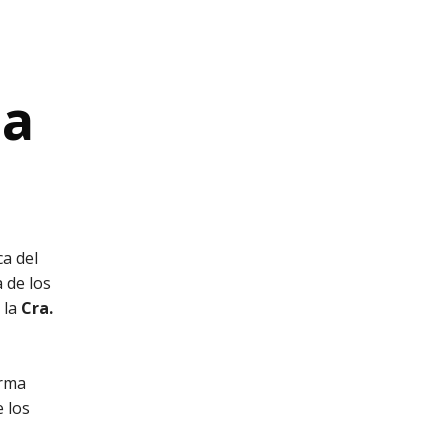
 a
ca del
 de los
 la
Cra.
orma
e los