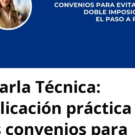
arla Técnica:
licación práctica
s convenios para