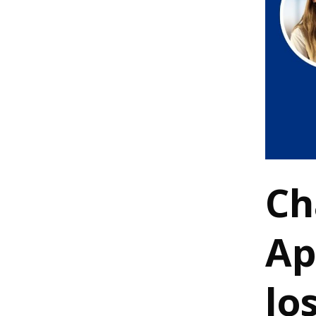
Ch
Ap
lo