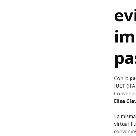
ev
im
pa
Con la
pa
IUET (IFA
Convenios
Elisa Cla
La misma 
virtual. 
convenios