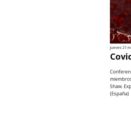
jueves 21 m
Covi
Conferenc
miembros 
Shaw. Exp
(España)