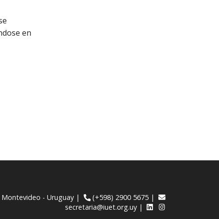
se
éndose en
 / Montevideo - Uruguay |
(+598) 2900 5675
|
secretaria@iuet.org.uy
|