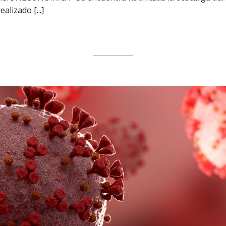
realizado
[...]