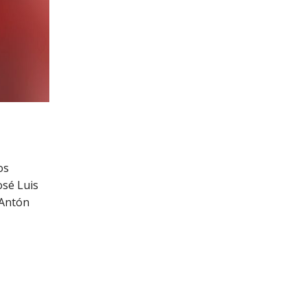
os
osé Luis
 Antón