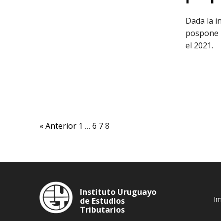
Dada la i
pospone p
el 2021.
« Anterior
1
…
6
7
8
Instituto Uruguayo
Im
de Estudios
Tributarios