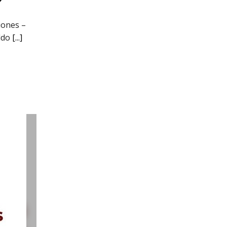
iones –
ldo
[...]