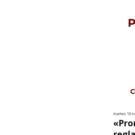
martes 10 n
«Pro
regl