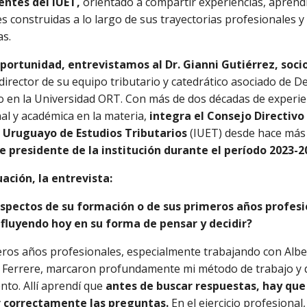
entes del IUET,
orientado a compartir experiencias, aprendi
es construidas a lo largo de sus trayectorias profesionales y
as.
oportunidad, entrevistamos al Dr. Gianni Gutiérrez, soci
 director de su equipo tributario y catedrático asociado de 
o en la Universidad ORT. Con más de dos décadas de experie
al y académica en la materia,
integra el Consejo Directivo
o Uruguayo de Estudios Tributarios
(IUET) desde hace más 
e presidente de la institución durante el período 2023-2
ación, la entrevista:
aspectos de su formación o de sus primeros años profes
nfluyendo hoy en su forma de pensar y decidir?
ros años profesionales, especialmente trabajando con Albe
 Ferrere, marcaron profundamente mi método de trabajo y 
to. Allí aprendí que
antes de buscar respuestas, hay que
 correctamente las preguntas.
En el ejercicio profesional,