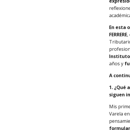
expresid
reflexion
académic
En esta 
FERRERE
,
Tributari
profesion
Institut
años y
fu
A continu
1. ¿Qué 
siguen i
Mis prime
Varela en
pensamien
formular