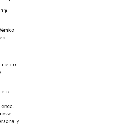
n y
adémico
gen
a
samiento
s
encia
iendo.
nuevas
rsonal y