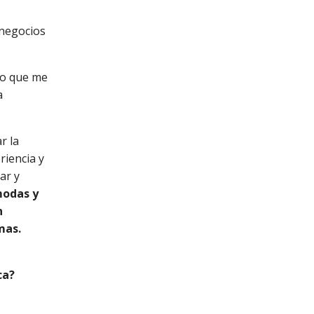
 negocios
 lo que me
a
r la
riencia y
ar y
modas y
n
mas.
ca?