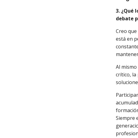
3. ¿Qué l
debate p
Creo que
está en p
constant
manteners
Al mismo 
crítico, 
solucione
Participa
acumulada
formación
Siempre e
generacio
profesion