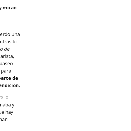
y miran
uerdo una
ntras lo
go de
arista,
 paseó
 para
parte de
endición.
e lo
inaba y
ue hay
inan