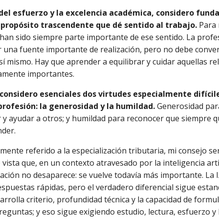
el esfuerzo y la excelencia académica, considero fun
 propósito trascendente que dé sentido al trabajo.
Para m
a han sido siempre parte importante de ese sentido. La profe
 una fuente importante de realización, pero no debe conver
 sí mismo. Hay que aprender a equilibrar y cuidar aquellas re
amente importantes.
considero esenciales dos virtudes especialmente difícil
profesión: la generosidad y la humildad.
Generosidad par
 y ayudar a otros; y humildad para reconocer que siempre 
der.
amente referido a la especialización tributaria, mi consejo se
vista que, en un contexto atravesado por la inteligencia artifi
zación no desaparece: se vuelve todavía más importante. La 
espuestas rápidas, pero el verdadero diferencial sigue esta
arrolla criterio, profundidad técnica y la capacidad de formu
eguntas; y eso sigue exigiendo estudio, lectura, esfuerzo y 