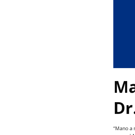
Ma
Dr
“Mano a 