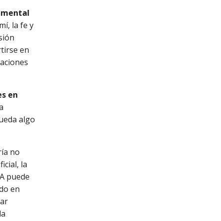
damental
í, la fe y
sión
tirse en
laciones
es en
a
queda algo
ría no
cial, la
IA puede
ndo en
lar
la