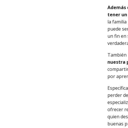
Además d
tener un
la famili
puede ser
un fin en
verdader
También
nuestra 
compartir
por apren
Específic
perder de 
especiali
ofrecer r
quien des
buenas pr