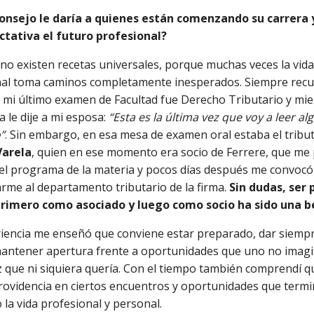
consejo le daría a quienes están comenzando su carrera 
ctativa el futuro profesional?
no existen recetas universales, porque muchas veces la vida
nal toma caminos completamente inesperados. Siempre rec
 mi último examen de Facultad fue Derecho Tributario y mie
 le dije a mi esposa:
“Esta es la última vez que voy a leer al
”
. Sin embargo, en esa mesa de examen oral estaba el tribut
Varela
, quien en ese momento era socio de Ferrere, que me
el programa de la materia y pocos días después me convocó
rme al departamento tributario de la firma.
Sin dudas, ser 
primero como asociado y luego como socio ha sido una b
iencia me enseñó que conviene estar preparado, dar siempr
mantener apertura frente a oportunidades que uno no imag
 que ni siquiera quería. Con el tiempo también comprendí q
rovidencia en ciertos encuentros y oportunidades que term
la vida profesional y personal.