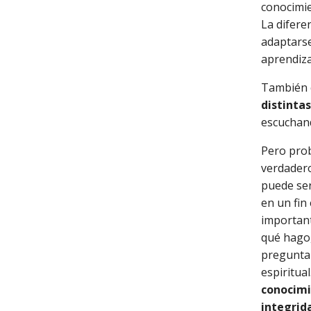
conocimie
La difere
adaptarse
aprendiza
También 
distintas
escuchand
Pero pro
verdadero
puede ser
en un fin
important
qué hago,
pregunta 
espiritual
conocimie
integrid