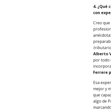
4. ¿Qué 
con expe
Creo que 
profesio
anécdota:
preparaba
tributario
Alberto 
por todo 
incorpora
Ferrere 
Esa exper
mejor y 
que capaz
algo de P
marcando 