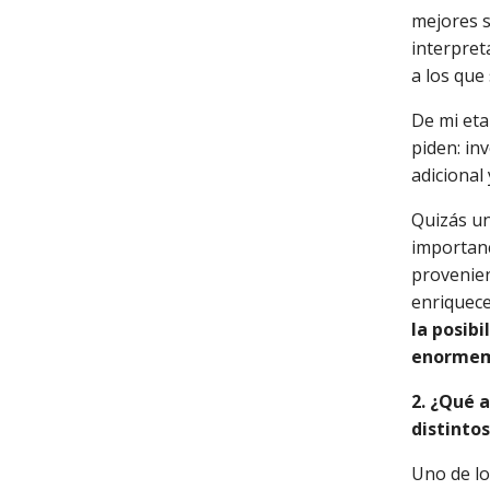
mejores s
interpret
a los que 
De mi eta
piden: in
adicional
Quizás un
importanc
provenien
enriquecer
la posibi
enormem
2. ¿Qué 
distinto
Uno de lo