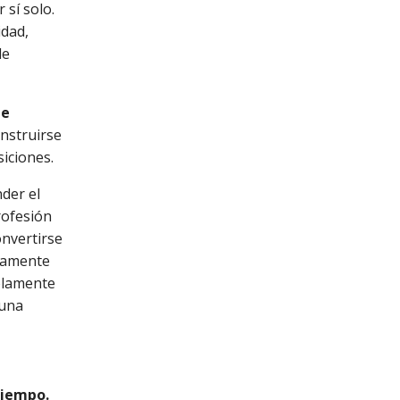
 sí solo.
idad,
de
de
onstruirse
iciones.
der el
rofesión
onvertirse
eramente
olamente
 una
tiempo.