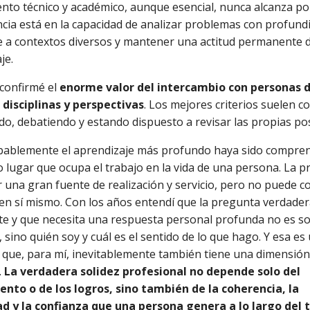
nto técnico y académico, aunque esencial, nunca alcanza por
ncia está en la capacidad de analizar problemas con profund
 a contextos diversos y mantener una actitud permanente 
je.
confirmé el
enorme valor del intercambio con personas 
 disciplinas y perspectivas
. Los mejores criterios suelen c
o, debatiendo y estando dispuesto a revisar las propias pos
bablemente el aprendizaje más profundo haya sido compren
 lugar que ocupa el trabajo en la vida de una persona. La p
 una gran fuente de realización y servicio, pero no puede c
 en sí mismo. Con los años entendí que la pregunta verdad
e y que necesita una respuesta personal profunda no es s
 sino quién soy y cuál es el sentido de lo que hago. Y esa es
que, para mí, inevitablemente también tiene una dimensión
.
La verdadera solidez profesional no depende solo del
nto o de los logros, sino también de la coherencia, la
ad y la confianza que una persona genera a lo largo del 