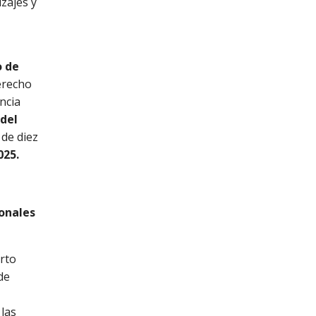
zajes y
o de
Derecho
ncia
 del
de diez
025.
ionales
rto
de
 las